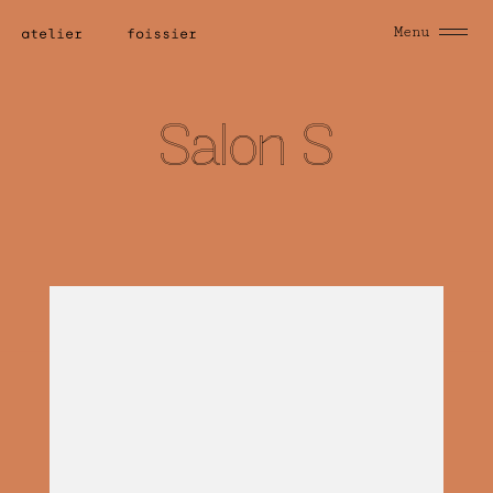
Menu
S
a
l
o
n
S
Design
intérieur
2022