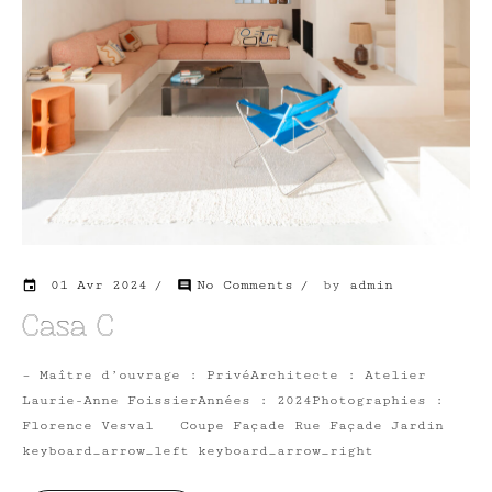
01 Avr 2024
No Comments
by
admin
event
comment
Casa C
– Maître d’ouvrage : PrivéArchitecte : Atelier
Laurie-Anne FoissierAnnées : 2024Photographies :
Florence Vesval Coupe Façade Rue Façade Jardin
keyboard_arrow_left keyboard_arrow_right