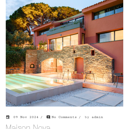
09 Nov 2024
No Comments
by
admin
event
comment
Maison Nova