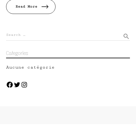
Read More
Search …
search
Categories
Aucune catégorie