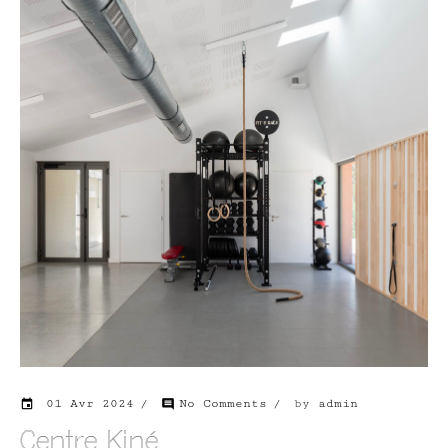
01 Avr 2024
No Comments
by
admin
event
comment
Centre Kiné